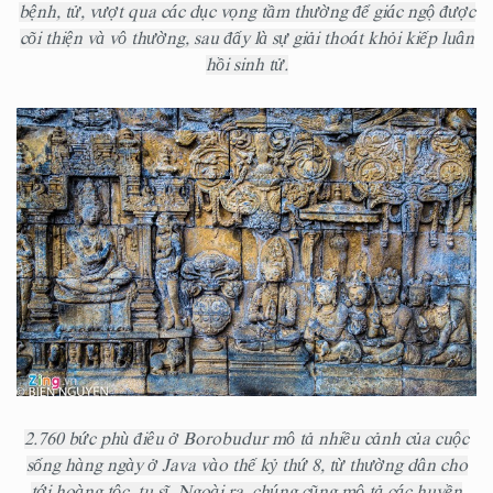
bệnh, tử, vượt qua các dục vọng tầm thường để giác ngộ được
cõi thiện và vô thường, sau đấy là sự giải thoát khỏi kiếp luân
hồi sinh tử.
2.760 bức phù điêu ở Borobudur mô tả nhiều cảnh của cuộc
sống hàng ngày ở Java vào thế kỷ thứ 8, từ thường dân cho
tới hoàng tộc, tu sĩ. Ngoài ra, chúng cũng mô tả các huyền