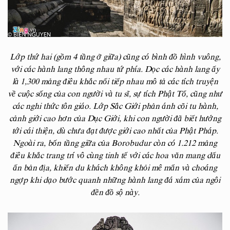
Lớp thứ hai (gồm 4 tầng ở giữa) cũng có bình đồ hình vuông,
với các hành lang thông nhau tứ phía. Dọc các hành lang ấy
là 1,300 mảng điêu khắc nối tiếp nhau mô tả các tích truyện
về cuộc sống của con người và tu sĩ, sự tích Phật Tổ, cũng như
các nghi thức tôn giáo. Lớp Sắc Giới phản ánh cõi tu hành,
cảnh giới cao hơn của Dục Giới, khi con người đã biết hướng
tới cái thiện, dù chưa đạt được giới cao nhất của Phật Pháp.
Ngoài ra, bốn tầng giữa của Borobudur còn có 1.212 mảng
điêu khắc trang trí vô cùng tinh tế với các hoa văn mang dấu
ấn bản địa, khiến du khách không khỏi mê mẩn và choáng
ngợp khi dạo bước quanh những hành lang đá xám của ngôi
đền đồ sộ này.