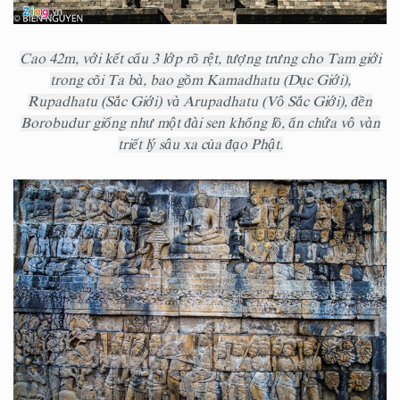
Cao 42m, với kết cấu 3 lớp rõ rệt, tượng trưng cho Tam giới
trong cõi Ta bà, bao gồm Kamadhatu (Dục Giới),
Rupadhatu (Sắc Giới) và Arupadhatu (Vô Sắc Giới), đền
Borobudur giống như một đài sen khổng lồ, ẩn chứa vô vàn
triết lý sâu xa của đạo Phật.