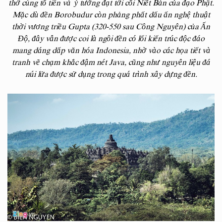
thờ cúng tổ tiên và ý tưởng đạt tới cõi Niết Bàn của đạo Phật.
Mặc dù đền Borobudur còn phảng phất dấu ấn nghệ thuật
thời vương triều Gupta (320-550 sau Công Nguyên) của Ấn
Độ, đây vẫn được coi là ngôi đền có lối kiến trúc độc đáo
mang dáng dấp văn hóa Indonesia, nhờ vào các họa tiết và
tranh vẽ chạm khắc đậm nét Java, cũng như nguyên liệu đá
núi lửa được sử dụng trong quá trình xây dựng đền.