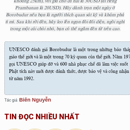
khoảng 25km), với giá cho cả hai là 30USD (đi riêng
Prambanan là 20USD). Hãy dành trọn một ngày ở
Borobudur nếu bạn là người thích quan sát kỹ và khám phá
tỉ mỉ. Sau khi rời đền, hãy leo lên ngọn đồi đối diện, ngồi nghỉ
trong một cái chòi nhỏ, bạn có thể ngắm đền từ trên cao.
UNESCO đánh giá Borobudur là một trong những bảo tháp 
giáo thế giới và là một trong 70 kỳ quan của thế giới. Năm 1
gọi UNESCO giúp đỡ và 600 nhà phục chế đã làm việc suốt 1
Phật tích này mới được đánh thức, được bảo vệ và công nhận 
từ năm 1992.
Biên Nguyễn
Tác giả:
TIN ĐỌC NHIỀU NHẤT