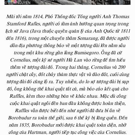
Mãi tới năm 1814, Phó Thống đốc Tổng người Anh Thomas
Stamford Rafles, người có tầm ảnh hưởng quan trọng trong
lịch sử Java (Java thuộc quyền quản lý của Anh Quốc từ 1811
đến 1816), trong một chuyến thăm Semarang, đã được người
dân địa phương thông báo về một tượng đài lớn nằm sâu
trong một khu rừng gần làng Bumisegoro. Ông đã cử
Cornelius, một kỹ sư người Hà Lan vào rừng để tìm hiểu
thêm về tượng đài đó. Trong hai tháng, Cornelius và 200
người chặt cây, đốt cháy thảm thực vật và đào đất, cuối cùng
tượng đài đó cũng lộ ra. Tuy nhiên, do lo sợ tượng đài bị sụp
đổ, ông không thể khai quật tất cả, mà báo cáo kết quả cho
Raffles, kèm theo những bản vẽ khác nhau. Mặc dù công
cuộc khai quật ngôi đền ban đầu không được hoàn thiện,
Raffles vẫn được biết đến như người đã đưa bí ẩn về
Borobudur ra toàn thế giới, sau 6 thế kỷ bị lãng quên. Đến
năm 1835, Borobudur mới được khai quật toàn diện, nhờ
công của Hartman, người tiếp tục công việc của Cornelius.