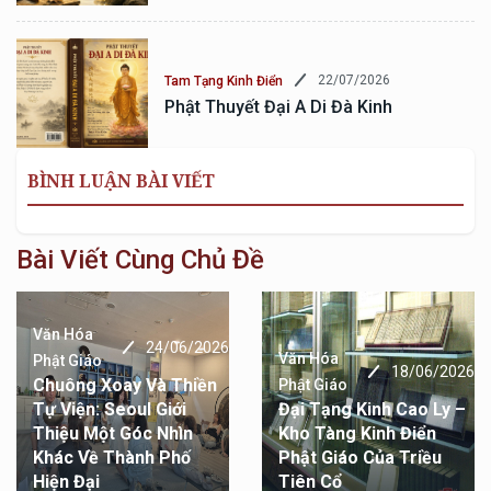
22/07/2026
Tam Tạng Kinh Điển
Phật Thuyết Đại A Di Đà Kinh
BÌNH LUẬN BÀI VIẾT
Bài Viết Cùng Chủ Đề
Văn Hóa
18/06/2026
Phật Giáo
Văn Hóa
Đại Tạng Kinh Cao Ly –
12/04/2026
Kho Tàng Kinh Điển
Phật Giáo
Phật Giáo Của Triều
10 TƯỢNG PHẬT CAO
Tiên Cổ
NHẤT THỂ GIỚI