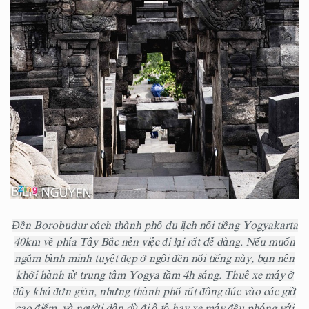
Đền Borobudur cách thành phố du lịch nổi tiếng Yogyakarta
40km về phía Tây Bắc nên việc đi lại rất dễ dàng. Nếu muốn
ngắm bình minh tuyệt đẹp ở ngôi đền nổi tiếng này, bạn nên
khởi hành từ trung tâm Yogya tầm 4h sáng. Thuê xe máy ở
đây khá đơn giản, nhưng thành phố rất đông đúc vào các giờ
cao điểm, và người dân dù đi ô tô hay xe máy đều phóng với