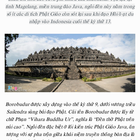
tỉnh Magelang, miền trung đảo Java, ngôi đền này nằm trong
số ít các di tích Phật Giáo còn sót lại sau khi đạo Hồi ồ ạt du
nhập vào Indonesia cuối thế kỷ thứ 13.
Borobudur được xây dựng vào thế kỷ thứ 9, dưới vương triều
Sailendra sùng bái đạo Phật. Cái tên Borobudur được lấy từ
chữ Phạn “Vihara Buddha Ur”, nghĩa là “Đền thờ Phật trên
núi cao”. Ngôi đền đặc biệt ở lối kiến trúc Phật Giáo Java, ấn
tượng với sự pha trộn giữa khái niệm truyền thống bản địa là