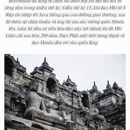
Borobudur đã từng bị chôn vùi dưới lớp tro bụi núi lửa và
rừng rậm trong nhiều thế kỷ. Giữa thế kỷ 13, khi đạo Hồi từ Ả
Rập du nhập tới Java thông qua con đường giao thương, sau
đó được sự chấp thuận và ủng hộ của các vương quốc Hindu
lớn, toàn bộ dân cư trên hòn đảo này trở thành tín đồ Hồi
Giáo chỉ sau hơn 200 năm. Đạo Phật một thời hưng thịnh và
đạo Hindu dần rơi vào quên lãng.