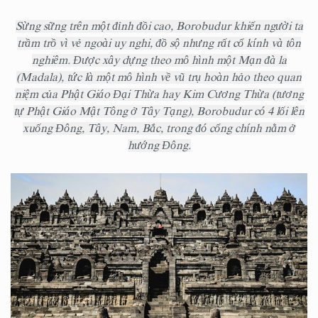
Sừng sững trên một đỉnh đồi cao, Borobudur khiến người ta
trầm trồ vì vẻ ngoài uy nghi, đồ sộ nhưng rất cổ kính và tôn
nghiêm. Được xây dựng theo mô hình một Mạn đà la
(Madala), tức là một mô hình về vũ trụ hoàn hảo theo quan
niệm của Phật Giáo Đại Thừa hay Kim Cương Thừa (tương
tự Phật Giáo Mật Tông ở Tây Tạng), Borobudur có 4 lối lên
xuống Đông, Tây, Nam, Bắc, trong đó cổng chính nằm ở
hướng Đông.