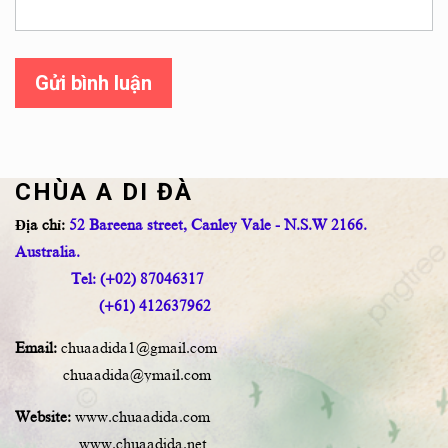
Gửi bình luận
CHÙA A DI ĐÀ
Địa chỉ:
52 Bareena street, Canley Vale - N.S.W 2166.
Australia.
Tel: (+02) 87046317
(+61) 412637962
Email:
chuaadida1@gmail.com
chuaadida@ymail.com
Website:
www.chuaadida.com
www.chuaadida.net