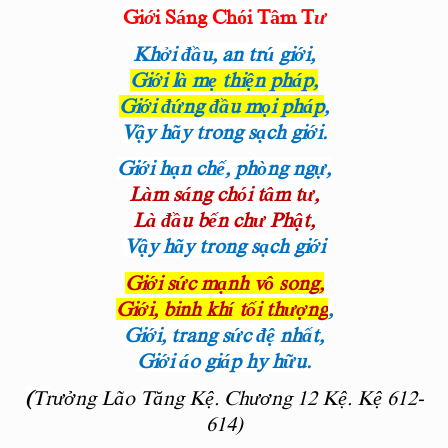
Gi
ớ
i Sáng Chói Tâm T
ư
Khởi đầu, an trú giới,
Giới là mẹ thiện pháp,
Giới đứng đầu mọi pháp
,
Vậy hãy trong sạch giới.
Giới hạn chế, phòng ngự,
Làm sáng chói tâm tư,
Là đầu bến chư Phật,
Vậy hãy trong sạch giới
Giới sức mạnh vô song,
Giới, binh khí tối thượng
,
Giới, trang sức đệ nhất,
Giới áo giáp hy hữu.
(
Trưởng Lão Tăng Kệ. Chương 12 Kệ. Kệ 612-
614)