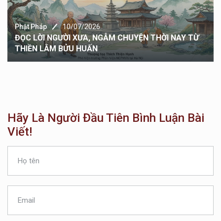
Phật Pháp
10/07/2026
ĐỌC LỜI NGƯỜI XƯA, NGẪM CHUYỆN THỜI NAY TỪ
THIỀN LÂM BỬU HUẤN
Hãy Là Người Đầu Tiên Bình Luận Bài
Viết!