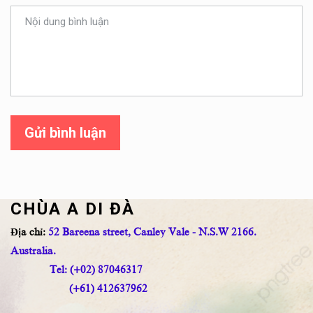
Gửi bình luận
CHÙA A DI ĐÀ
Địa chỉ:
52 Bareena street, Canley Vale - N.S.W 2166.
Australia.
Tel: (+02) 87046317
(+61) 412637962