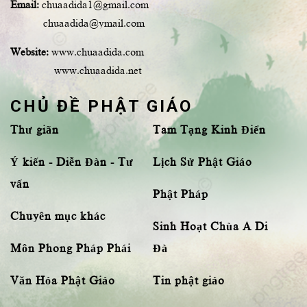
Email:
chuaadida1@gmail.com
chuaadida@ymail.com
Website:
www.chuaadida.com
www.chuaadida.net
CHỦ ĐỀ PHẬT GIÁO
Thư giãn
Tam Tạng Kinh Điển
Ý kiến - Diễn Đàn - Tư
Lịch Sử Phật Giáo
vấn
Phật Pháp
Chuyên mục khác
Sinh Hoạt Chùa A Di
Môn Phong Pháp Phái
Đà
Văn Hóa Phật Giáo
Tin phật giáo