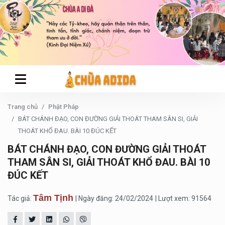
Trang chủ
Phật Pháp
BÁT CHÁNH ĐẠO, CON ĐƯỜNG GIẢI THOÁT THAM SÂN SI, GIẢI
THOÁT KHỔ ĐAU. BÀI 10 ĐÚC KẾT
BÁT CHÁNH ĐẠO, CON ĐƯỜNG GIẢI THOÁT
THAM SÂN SI, GIẢI THOÁT KHỔ ĐAU. BÀI 10
ĐÚC KẾT
Tâm Tịnh
Tác giả:
| Ngày đăng: 24/02/2024
| Lượt xem: 91564