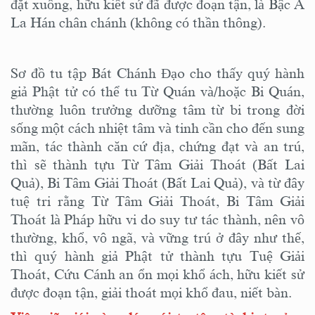
đặt xuống, hữu kiết sử đã được đoạn tận, là Bậc A
La Hán chân chánh (không có thần thông).
Sơ đồ tu tập Bát Chánh Đạo cho thấy quý hành
giả Phật tử có thể tu Từ Quán và/hoặc Bi Quán,
thường luôn trưởng dưỡng tâm từ bi trong đời
sống một cách nhiệt tâm và tinh cần cho đến sung
mãn, tác thành căn cứ địa, chứng đạt và an trú,
thì sẽ thành tựu Từ Tâm Giải Thoát (Bất Lai
Quả), Bi Tâm Giải Thoát (Bất Lai Quả), và từ đây
tuệ tri rằng Từ Tâm Giải Thoát, Bi Tâm Giải
Thoát là Pháp hữu vi do suy tư tác thành, nên vô
thường, khổ, vô ngã, và vững trú ở đây như thế,
thì quý hành giả Phật tử thành tựu Tuệ Giải
Thoát, Cứu Cánh an ổn mọi khổ ách, hữu kiết sử
được đoạn tận, giải thoát mọi khổ đau, niết bàn.