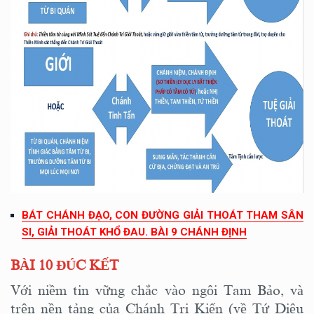
BÁT CHÁNH ĐẠO, CON ĐƯỜNG GIẢI THOÁT THAM SÂN
SI, GIẢI THOÁT KHỔ ĐAU. BÀI 9 CHÁNH ĐỊNH
BÀI 10 ĐÚC KẾT
Với niềm tin vững chắc vào ngôi Tam Bảo, và
trên nền tảng của Chánh Tri Kiến (về Tứ Diệu