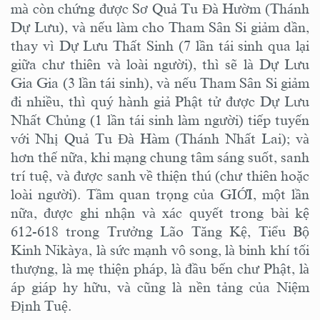
mà còn chứng được Sơ Quả Tu Đà Hườm (Thánh
Dự Lưu), và nếu làm cho Tham Sân Si giảm dần,
thay vì Dự Lưu Thất Sinh (7 lần tái sinh qua lại
giữa chư thiên và loài người), thì sẽ là Dự Lưu
Gia Gia (3 lần tái sinh), và nếu Tham Sân Si giảm
đi nhiều, thì quý hành giả Phật tử được Dự Lưu
Nhất Chủng (1 lần tái sinh làm người) tiếp tuyến
với Nhị Quả Tu Đà Hàm (Thánh Nhất Lai); và
hơn thế nữa, khi mạng chung tâm sáng suốt, sanh
trí tuệ, và được sanh về thiện thú (chư thiên hoặc
loài người). Tầm quan trọng của GIỚI, một lần
nữa, được ghi nhận và xác quyết trong bài kệ
612-618 trong Trưởng Lão Tăng Kệ, Tiểu Bộ
Kinh Nikàya, là sức mạnh vô song, là binh khí tối
thượng, là mẹ thiện pháp, là đầu bến chư Phật, là
áp giáp hy hữu, và cũng là nền tảng của Niệm
Định Tuệ.