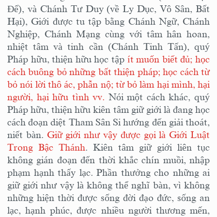
Đế), và Chánh Tư Duy (về Ly Dục, Vô Sân, Bất
Hại), Giới được tu tập bằng Chánh Ngữ, Chánh
Nghiệp, Chánh Mạng cùng với tâm hân hoan,
nhiệt tâm và tinh cần (Chánh Tinh Tấn), quý
Pháp hữu, thiện hữu học tập
ít muốn biết đủ; học
cách buông bỏ những bất thiện pháp; học cách từ
bỏ nói lời thô ác, phẫn nộ; từ bỏ làm hại mình, hại
người, hại hữu tình vv.
Nói một cách khác, quý
Pháp hữu, thiện hữu kiên tâm giữ giới là đang học
cách đoạn diệt Tham Sân Si hướng đến giải thoát,
niết bàn.
Giữ giới như vậy được gọi là Giới Luật
Trong Bậc Thánh
. Kiên tâm giữ giới liên tục
không gián đoạn đến thời khắc chín muồi, nhập
phạm hạnh thấy lạc. Phần thưởng cho những ai
giữ giới như vậy là không thể nghĩ bàn, vì không
những hiện thời được sống đời đạo đức, sống an
lạc, hạnh phúc, được nhiều người thương mến,