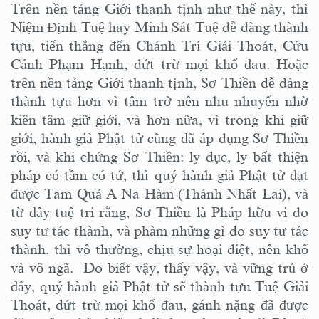
Trên nền tảng Giới thanh tịnh như thế này, thì
Niệm Định Tuệ hay Minh Sát Tuệ dễ dàng thành
tựu, tiến thẳng đến Chánh Trí Giải Thoát, Cứu
Cánh Phạm Hạnh, dứt trừ mọi khổ đau. Hoặc
trên nền tảng Giới thanh tịnh, Sơ Thiền dễ dàng
thành tựu hơn vì tâm trở nên nhu nhuyến nhờ
kiên tâm giữ giới, và hơn nữa, vì trong khi giữ
giới, hành giả Phật tử cũng đã áp dụng Sơ Thiền
rồi, và khi chứng Sơ Thiền: ly dục, ly bất thiện
pháp có tầm có tứ, thì quý hành giả Phật tử đạt
được Tam Quả A Na Hàm (Thánh Nhất Lai), và
từ đây tuệ tri rằng, Sơ Thiền là Pháp hữu vi do
suy tư tác thành, và phàm những gì do suy tư tác
thành, thì vô thường, chịu sự hoại diệt, nên khổ
và vô ngã. Do biết vậy, thấy vậy, và vững trú ở
đấy, quý hành giả Phật tử sẽ thành tựu Tuệ Giải
Thoát, dứt trừ mọi khổ đau, gánh nặng đã được