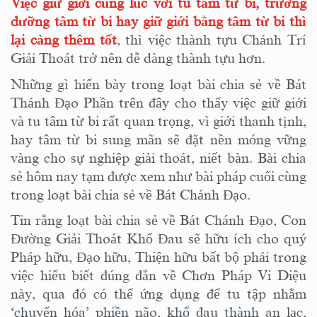
Việc giữ giới cùng lúc với tu tâm từ bi, trưởng
dưỡng tâm từ bi hay giữ giới bằng tâm từ bi thì
lại càng thêm tốt
, thì việc thành tựu Chánh Trí
Giải Thoát trở nên dễ dàng thành tựu hơn.
Những gì hiển bày trong loạt bài chia sẻ về Bát
Thánh Đạo Phần trên đây cho thấy việc giữ giới
và tu tâm từ bi rất quan trọng, vì giới thanh tịnh,
hay tâm từ bi sung mãn sẽ đặt nền móng vững
vàng cho sự nghiệp giải thoát, niết bàn. Bài chia
sẻ hôm nay tạm được xem như bài pháp cuối cùng
trong loạt bài chia sẻ về Bát Chánh Đạo.
Tin rằng loạt bài chia sẻ về Bát Chánh Đạo, Con
Đường Giải Thoát Khổ Đau sẽ hữu ích cho quý
Pháp hữu, Đạo hữu, Thiện hữu bất bộ phái trong
việc hiểu biết đúng đắn về Chơn Pháp Vi Diệu
này, qua đó có thể ứng dụng để tu tập nhằm
‘chuyển hóa’ phiền não, khổ đau thành an lạc,