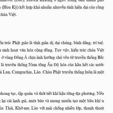
 Hannover (Đức), Huyền KHông ở ngay trung tâm thành phố
ia (Hoa Kỳ) kết hợp khá nhuần nhuyễn tính hiện đại của công
 chùa Việt.
 trúc Phật giáo là tính giản dị, đại chúng, bình đẳng, trí tuệ.
m sinh hoạt văn hóa cộng đồng. Tuy vậy, kiến trúc chùa Việt
ở vùng Đông Á chịu ảnh hưởng chủ yêu từ truyền thống Bắc
 là truyền thống Nam tông Ấn Độ hóa của hầu hết các nước
 Lan, Campuchia, Lào. Chùa Phật truyền thống luôn là một
phong tục, tập quán và thời tiết khí hậu từng địa phương. Nếu
 lại cái lạnh giá, mưa bão và mong muốn tạo một bầu khí u
 chùa Thái, Khờ-me, Lào với mái chống nhiều lớp, thanh thoát