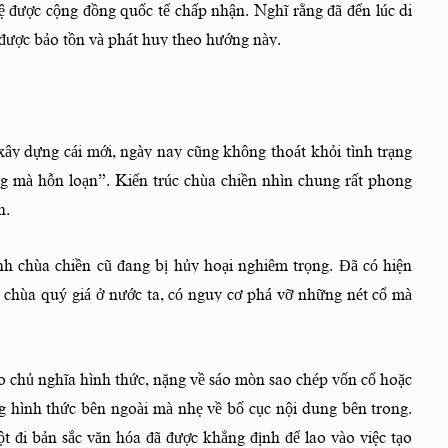
ệ được cộng đồng quốc tế chấp nhận. Nghĩ rằng đã đến lúc di
 được bảo tồn và phát huy theo hướng này.
xây dựng cái mới, ngày nay cũng không thoát khỏi tình trạng
ng mà hỗn loạn”. Kiến trúc chùa chiền nhìn chung rất phong
h.
nh chùa chiền cũ đang bị hủy hoại nghiêm trọng. Đã có hiện
h chùa quý giá ở nước ta, có nguy cơ phá vỡ những nét cổ mà
vào chủ nghĩa hình thức, nặng về sáo mòn sao chép vốn cổ hoặc
ương hình thức bên ngoài mà nhẹ về bố cục nội dung bên trong.
 đi bản sắc văn hóa đã được khẳng định để lao vào việc tạo