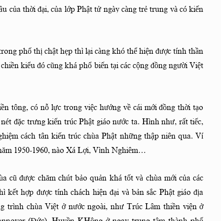
 của thời đại, của lớp Phật tử ngày càng trẻ trung và có kiến
ong phố thị chật hẹp thì lại càng khó thể hiện được tính thần
 chiền kiểu đó cũng khá phổ biến tại các cộng đồng người Việt
ền tông, có nỗ lực trong việc hướng về cái mới đồng thời tạo
nét đặc trưng kiến trúc Phật giáo nước ta. Hình như, rất tiếc,
ghiệm cách tân kiến trúc chùa Phật những thập niên qua. Ví
 năm 1950-1960, nào Xá Lợi, Vình Nghiêm…
hùa cũ được chăm chút bảo quản khá tốt và chùa mới của các
ì kết hợp được tính chách hiện đại và bản sắc Phật giáo địa
g trình chùa Việt ở nước ngoài, như Trúc Lâm thiền viện ở