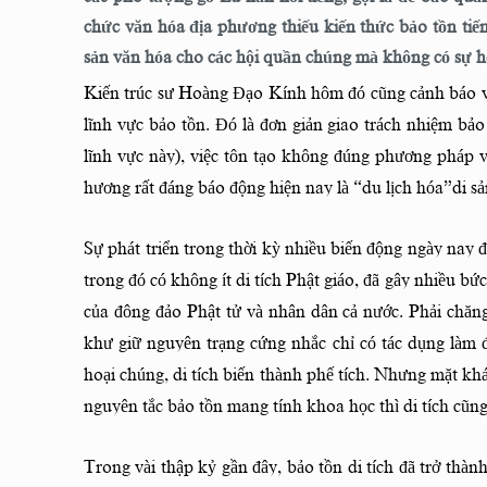
chức văn hóa địa phương thiếu kiến thức bảo tồn tiến
sản văn hóa cho các hội quần chúng mà không có sự hỗ
Kiến trúc sư Hoàng Đạo Kính hôm đó cũng cảnh báo về
lĩnh vực bảo tồn. Đó là đơn giản giao trách nhiệm bảo
lĩnh vực này), việc tôn tạo không đúng phương pháp và
hương rất đáng báo động hiện nay là “du lịch hóa”di sả
Sự phát triển trong thời kỳ nhiều biến động ngày nay 
trong đó có không ít di tích Phật giáo, đã gây nhiều b
của đông đảo Phật tử và nhân dân cả nước. Phải chăn
khư giữ nguyên trạng cứng nhắc chỉ có tác dụng làm đ
hoại chúng, di tích biến thành phế tích. Nhưng mặt kh
nguyên tắc bảo tồn mang tính khoa học thì di tích cũng
Trong vài thập kỷ gần đây, bảo tồn di tích đã trở th