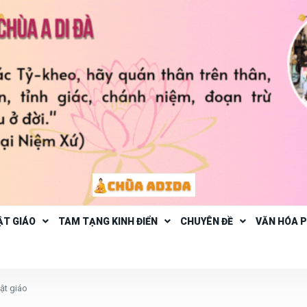
ẬT GIÁO
TAM TẠNG KINH ĐIỂN
CHUYÊN ĐỀ
VĂN HÓA 
hật giáo