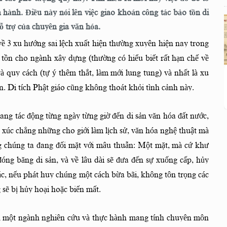
 hành. Điều này nói lên việc giao khoán công tác bảo tồn di
 trợ của chuyên gia văn hóa.
 3 xu hướng sai lệch xuất hiện thường xuyên hiện nay trong
 tồn cho ngành xây dựng (thường có hiểu biết rất hạn chế về
 quy cách (tự ý thêm thắt, làm mới lung tung) và nhất là xu
n. Di tích Phật giáo cũng không thoát khỏi tình cảnh này.
đang tác động từng ngày từng giờ đến di sản văn hóa đất nước,
ức xúc chẳng những cho giới làm lịch sử, văn hóa nghệ thuật mà
g chúng ta đang đối mặt với mâu thuẫn: Một mặt, mà cứ khư
óng băng di sản, và về lâu dài sẽ đưa đến sự xuống cấp, hủy
ác, nếu phát huy chúng một cách bừa bãi, không tôn trọng các
 sẽ bị hủy hoại hoặc biến mất.
ành một ngành nghiên cứu và thực hành mang tính chuyên môn