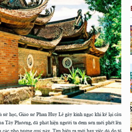
à sử học, Giáo sư Phan Huy Lê gây kinh ngạc khi kể lại câu
a Tây Phương, đã phát hiện người ta đem sơn mới phết lên
n các pho tượng quý này. Tìm hiểu ra mới hay việc đó do tổ