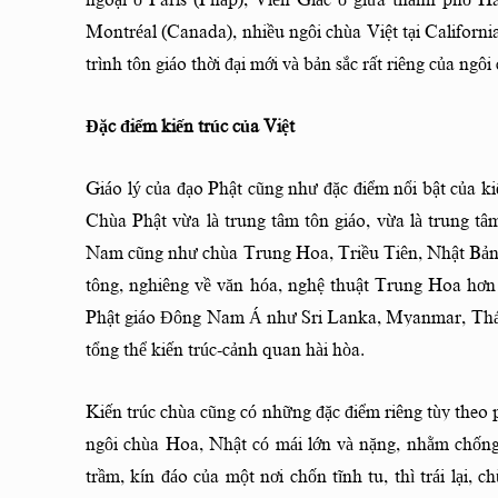
ngoại ô Paris (Pháp), Viên Giác ở giữa thành phố
Montréal (Canada), nhiều ngôi chùa Việt tại Californ
trình tôn giáo thời đại mới và bản sắc rất riêng của ngôi
Đặc điểm kiến trúc của Việt
Giáo lý của đạo Phật cũng như đặc điểm nổi bật của kiến
Chùa Phật vừa là trung tâm tôn giáo, vừa là trung tâ
Nam cũng như chùa Trung Hoa, Triều Tiên, Nhật Bản 
tông, nghiêng về văn hóa, nghệ thuật Trung Hoa hơn
Phật giáo Đông Nam Á như Sri Lanka, Myanmar, Thái
tổng thể kiến trúc-cảnh quan hài hòa.
Kiến trúc chùa cũng có những đặc điểm riêng tùy theo 
ngôi chùa Hoa, Nhật có mái lớn và nặng, nhằm chống
trầm, kín đáo của một nơi chốn tĩnh tu, thì trái lại,