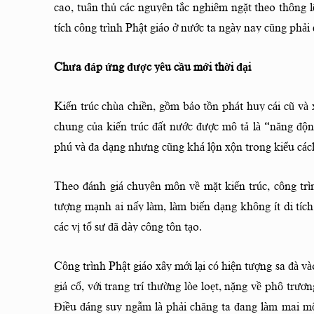
cao, tuân thủ các nguyên tắc nghiêm ngặt theo thông l
tích công trình Phật giáo ở nước ta ngày nay cũng phải
Chưa đáp ứng được yêu cầu mới thời đại
Kiến trúc chùa chiền, gồm bảo tồn phát huy cái cũ và 
chung của kiến trúc đất nước được mô tả là “năng độ
phú và đa dạng nhưng cũng khá lộn xộn trong kiểu các
Theo đánh giá chuyên môn về mặt kiến trúc, công trì
tượng mạnh ai nấy làm, làm biến dạng không ít di tíc
các vị tổ sư đã dày công tôn tạo.
Công trình Phật giáo xây mới lại có hiện tượng sa đà 
giả cổ, với trang trí thường lòe loẹt, nặng về phô tr
Điều đáng suy ngẫm là phải chăng ta đang làm mai một