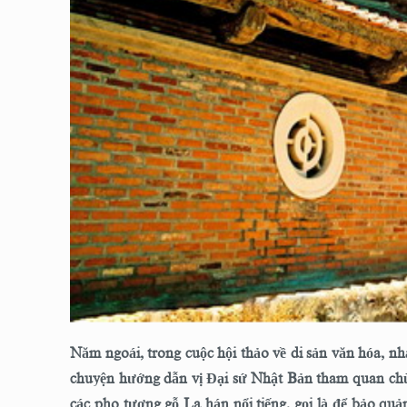
Năm ngoái, trong cuộc hội thảo về di sản văn hóa, nh
chuyện hướng dẫn vị Đại sứ Nhật Bản tham quan chù
các pho tượng gỗ La hán nổi tiếng, gọi là để bảo quả