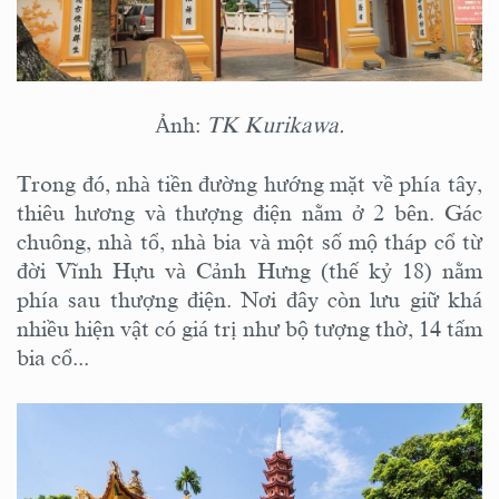
Ảnh:
TK Kurikawa.
Trong đó, nhà tiền đường hướng mặt về phía tây,
thiêu hương và thượng điện nằm ở 2 bên. Gác
chuông, nhà tổ, nhà bia và một số mộ tháp cổ từ
đời Vĩnh Hựu và Cảnh Hưng (thế kỷ 18) nằm
phía sau thượng điện. Nơi đây còn lưu giữ khá
nhiều hiện vật có giá trị như bộ tượng thờ, 14 tấm
bia cổ...