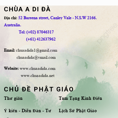
CHÙA A DI ĐÀ
Địa chỉ:
52 Bareena street, Canley Vale - N.S.W 2166.
Australia.
Tel: (+02) 87046317
(+61) 412637962
Email:
chuaadida1@gmail.com
chuaadida@ymail.com
Website:
www.chuaadida.com
www.chuaadida.net
CHỦ ĐỀ PHẬT GIÁO
Thư giãn
Tam Tạng Kinh Điển
Ý kiến - Diễn Đàn - Tư
Lịch Sử Phật Giáo