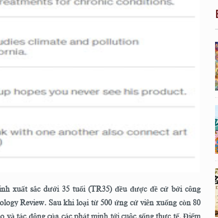
inh xuất sắc dưới 35 tuổi (TR35) đều được đề cử bởi công
logy Review. Sau khi loại từ 500 ứng cử viên xuống còn 80
 và tác động của các phát minh tới cuộc sống thực tế. Điểm