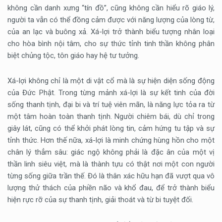
không cần danh xưng “tín đồ”, cũng không cần hiểu rõ giáo lý,
người ta vẫn có thể đồng cảm được với năng lượng của lòng từ,
của an lạc và buông xả. Xá-lợi trở thành biểu tượng nhân loại
cho hòa bình nội tâm, cho sự thức tỉnh tinh thần không phân
biệt chủng tộc, tôn giáo hay hệ tư tưởng.
Xá-lợi không chỉ là một di vật cổ mà là sự hiện diện sống động
của Đức Phật. Trong từng mảnh xá-lợi là sự kết tinh của đời
sống thanh tịnh, đại bi và trí tuệ viên mãn, là năng lực tỏa ra từ
một tâm hoàn toàn thanh tịnh. Người chiêm bái, dù chỉ trong
giây lát, cũng có thể khởi phát lòng tin, cảm hứng tu tập và sự
tỉnh thức. Hơn thế nữa, xá-lợi là minh chứng hùng hồn cho một
chân lý thẳm sâu: giác ngộ không phải là đặc ân của một vị
thần linh siêu việt, mà là thành tựu có thật nơi một con người
từng sống giữa trần thế. Đó là thân xác hữu hạn đã vượt qua vô
lượng thử thách của phiền não và khổ đau, để trở thành biểu
hiện rực rỡ của sự thanh tịnh, giải thoát và từ bi tuyệt đối.