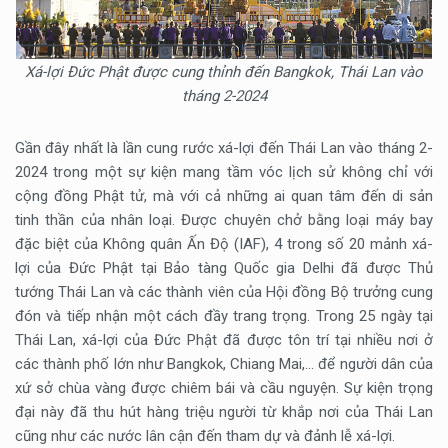
Xá-lợi Đức Phật được cung thỉnh đến Bangkok, Thái Lan vào
tháng 2-2024
Gần đây nhất là lần cung rước xá-lợi đến Thái Lan vào tháng 2-
2024 trong một sự kiện mang tầm vóc lịch sử không chỉ với
cộng đồng Phật tử, mà với cả những ai quan tâm đến di sản
tinh thần của nhân loại. Được chuyên chở bằng loại máy bay
đặc biệt của Không quân Ấn Độ (IAF), 4 trong số 20 mảnh xá-
lợi của Đức Phật tại Bảo tàng Quốc gia Delhi đã được Thủ
tướng Thái Lan và các thành viên của Hội đồng Bộ trưởng cung
đón và tiếp nhận một cách đầy trang trọng. Trong 25 ngày tại
Thái Lan, xá-lợi của Đức Phật đã được tôn trí tại nhiều nơi ở
các thành phố lớn như Bangkok, Chiang Mai,… để người dân của
xứ sở chùa vàng được chiêm bái và cầu nguyện. Sự kiện trọng
đại này đã thu hút hàng triệu người từ khắp nơi của Thái Lan
cũng như các nước lân cận đến tham dự và đảnh lễ xá-lợi.