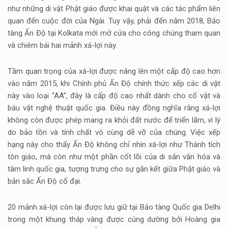
như những di vật Phật giáo được khai quật và các tác phẩm liên
quan đến cuộc đời của Ngài. Tuy vậy, phải đến năm 2018, Bảo
tàng Ấn Độ tại Kolkata mới mở cửa cho công chúng tham quan
và chiêm bái hai mảnh xá-lợi này.
Tầm quan trọng của xá-lợi được nâng lên một cấp độ cao hơn
vào năm 2015, khi Chính phủ Ấn Độ chính thức xếp các di vật
này vào loại “AA”, đây là cấp độ cao nhất dành cho cổ vật và
báu vật nghệ thuật quốc gia. Điều này đồng nghĩa rằng xá-lợi
không còn được phép mang ra khỏi đất nước để triển lãm, vì lý
do bảo tồn và tính chất vô cùng dễ vỡ của chúng. Việc xếp
hạng này cho thấy Ấn Độ không chỉ nhìn xá-lợi như Thánh tích
tôn giáo, mà còn như một phần cốt lõi của di sản văn hóa và
tâm linh quốc gia, tượng trưng cho sự gắn kết giữa Phật giáo và
bản sắc Ấn Độ cổ đại.
20 mảnh xá-lợi còn lại được lưu giữ tại Bảo tàng Quốc gia Delhi
trong một khung tháp vàng được cúng dường bởi Hoàng gia