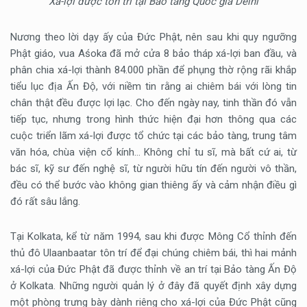
Xá-lợi được tôn trí tại Bảo tàng Quốc gia Delhi
Nương theo lời dạy ấy của Đức Phật, nên sau khi quy ngưỡng
Phật giáo, vua Aśoka đã mở cửa 8 bảo tháp xá-lợi ban đầu, và
phân chia xá-lợi thành 84.000 phần để phụng thờ rộng rãi khắp
tiểu lục địa Ấn Độ, với niềm tin rằng ai chiêm bái với lòng tin
chân thật đều được lợi lạc. Cho đến ngày nay, tinh thần đó vẫn
tiếp tục, nhưng trong hình thức hiện đại hơn thông qua các
cuộc triển lãm xá-lợi được tổ chức tại các bảo tàng, trung tâm
văn hóa, chùa viện cổ kính… Không chỉ tu sĩ, mà bất cứ ai, từ
bác sĩ, kỹ sư đến nghệ sĩ, từ người hữu tín đến người vô thần,
đều có thể bước vào không gian thiêng ấy và cảm nhận điều gì
đó rất sâu lắng.
Tại Kolkata, kể từ năm 1994, sau khi được Mông Cổ thỉnh đến
thủ đô Ulaanbaatar tôn trí để đại chúng chiêm bái, thì hai mảnh
xá-lợi của Đức Phật đã được thỉnh về an trí tại Bảo tàng Ấn Độ
ở Kolkata. Những người quản lý ở đây đã quyết định xây dựng
một phòng trưng bày dành riêng cho xá-lợi của Đức Phật cũng