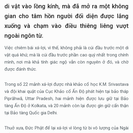
di vật vào lồng kính, mà đã mở ra một không
gian cho tâm hồn người đối diện được lắng
xuống và chạm vào điều thiêng liêng vượt
ngoài ngôn từ.
Việc chiêm bái xá-lợi, vì thế, không phải là cúi đầu trước một di
vật quá khứ, mà là cúi đầu trước phần cao quý nhất trong chính
mình, nơi mà khả tính giác ngộ vẫn còn nguyên ở đó, và chờ
được đánh thức.
Trong số 22 mảnh xá-lợi được nhà khảo cổ học K.M. Srivastava
và đội khai quật của Cục Khảo cổ Ấn Độ phát hiện tại bảo tháp
Piprāhwā, Uttar Pradesh, hai mảnh hiện được lưu giữ tại Bảo
tàng Ấn Độ ở Kolkata, và 20 mảnh còn lại được gìn giữ cẩn thận
tại Bảo tàng Quốc gia Delhi.
Thuở xưa, Đức Phật để lại xá-lợi vì lòng từ bi vô lượng của Ngài