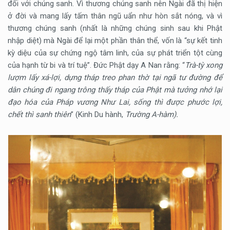
đối với chúng sanh. Vì thương chúng sanh nên Ngài đã thị hiện
ở đời và mang lấy tấm thân ngũ uẩn như hòn sắt nóng, và vì
thương chúng sanh (nhất là những chúng sinh sau khi Phật
nhập diệt) mà Ngài để lại một phần thân thể, vốn là “sự kết tinh
kỳ diệu của sự chứng ngộ tâm linh, của sự phát triển tột cùng
của hạnh từ bi và trí tuệ”. Đức Phật dạy A Nan rằng: “
Trà-tỳ xong
lượm lấy xá-lợi, dựng tháp treo phan thờ tại ngã tư đường để
dân chúng đi ngang trông thấy tháp của Phật mà tưởng nhớ lại
đạo hóa của Pháp vương Như Lai, sống thì được phước lợi,
chết thì sanh thiên
” (Kinh Du hành,
Trường A-hàm).