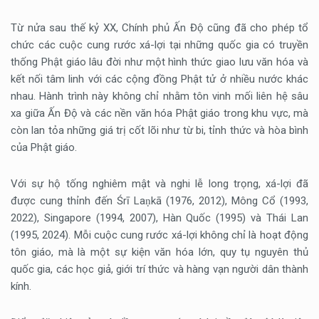
Từ nửa sau thế kỷ XX, Chính phủ Ấn Độ cũng đã cho phép tổ
chức các cuộc cung rước xá-lợi tại những quốc gia có truyền
thống Phật giáo lâu đời như một hình thức giao lưu văn hóa và
kết nối tâm linh với các cộng đồng Phật tử ở nhiều nước khác
nhau. Hành trình này không chỉ nhằm tôn vinh mối liên hệ sâu
xa giữa Ấn Độ và các nền văn hóa Phật giáo trong khu vực, mà
còn lan tỏa những giá trị cốt lõi như từ bi, tỉnh thức và hòa bình
của Phật giáo.
Với sự hộ tống nghiêm mật và nghi lễ long trọng, xá-lợi đã
được cung thỉnh đến Śrī Laṇkā (1976, 2012), Mông Cổ (1993,
2022), Singapore (1994, 2007), Hàn Quốc (1995) và Thái Lan
(1995, 2024). Mỗi cuộc cung rước xá-lợi không chỉ là hoạt động
tôn giáo, mà là một sự kiện văn hóa lớn, quy tụ nguyên thủ
quốc gia, các học giả, giới trí thức và hàng vạn người dân thành
kính.