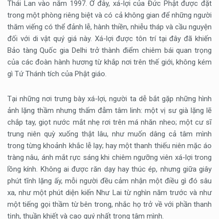
Thái Lan vào năm 1997. Ở đây, xá-lợi của Đức Phật được đặt
trong một phòng riêng biệt và có cả không gian để những người
thăm viếng có thể đảnh lễ, hành thiền, nhiễu tháp và cầu nguyện
đối với di vật quý giá này. Xá-lợi được tôn trí tại đây đã khiến
Bảo tàng Quốc gia Delhi trở thành điểm chiêm bái quan trọng
của các đoàn hành hương từ khắp nơi trên thế giới, không kém
gì Tứ Thánh tích của Phật giáo.
Tại những nơi trưng bày xá-lợi, người ta dễ bắt gặp những hình
ảnh lặng thầm nhưng thấm đẫm tâm linh: một vị sư già lặng lẽ
chắp tay, giọt nước mắt nhẹ rơi trên má nhăn nheo; một cư sĩ
trung niên quỳ xuống thật lâu, như muốn dâng cả tâm mình
trong từng khoảnh khắc lễ lạy; hay một thanh thiếu niên mặc áo
tràng nâu, ánh mắt rực sáng khi chiêm ngưỡng viên xá-lợi trong
lồng kính. Không ai được răn dạy hay thúc ép, nhưng giữa giây
phút tĩnh lặng ấy, mỗi người đều cảm nhận một điều gì đó sâu
xa, như một phút diện kiến Như Lai từ nghìn năm trước và như
một tiếng gọi thầm từ bên trong, nhắc họ trở về với phần thanh
tịnh, thuần khiết và cao quý nhất trong tâm mình.