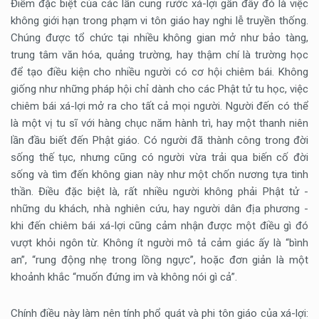
Điểm đặc biệt của các lần cung rước xá-lợi gần đây đó là việc
không giới hạn trong phạm vi tôn giáo hay nghi lễ truyền thống.
Chúng được tổ chức tại nhiều không gian mở như bảo tàng,
trung tâm văn hóa, quảng trường, hay thậm chí là trường học
để tạo điều kiện cho nhiều người có cơ hội chiêm bái. Không
giống như những pháp hội chỉ dành cho các Phật tử tu học, việc
chiêm bái xá-lợi mở ra cho tất cả mọi người. Người đến có thể
là một vị tu sĩ với hàng chục năm hành trì, hay một thanh niên
lần đầu biết đến Phật giáo. Có người đã thành công trong đời
sống thế tục, nhưng cũng có người vừa trải qua biến cố đời
sống và tìm đến không gian này như một chốn nương tựa tinh
thần. Điều đặc biệt là, rất nhiều người không phải Phật tử -
những du khách, nhà nghiên cứu, hay người dân địa phương -
khi đến chiêm bái xá-lợi cũng cảm nhận được một điều gì đó
vượt khỏi ngôn từ. Không ít người mô tả cảm giác ấy là “bình
an”, “rung động nhẹ trong lồng ngực”, hoặc đơn giản là một
khoảnh khắc “muốn đứng im và không nói gì cả”.
Chính điều này làm nên tính phổ quát và phi tôn giáo của xá-lợi: