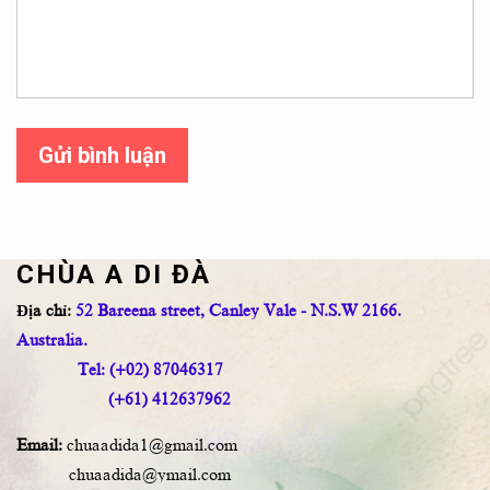
Gửi bình luận
CHÙA A DI ĐÀ
Địa chỉ:
52 Bareena street, Canley Vale - N.S.W 2166.
Australia.
Tel: (+02) 87046317
(+61) 412637962
Email:
chuaadida1@gmail.com
chuaadida@ymail.com