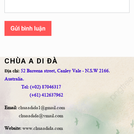
Gửi bình luận
CHÙA A DI ĐÀ
Địa chỉ:
52 Bareena street, Canley Vale - N.S.W 2166.
Australia.
Tel: (+02) 87046317
(+61) 412637962
Email:
chuaadida1@gmail.com
chuaadida@ymail.com
Website:
www.chuaadida.com