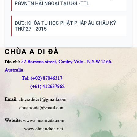
PGVNTN HẢI NGOẠI TẠI UĐL-TTL
ĐỨC: KHÓA TU HỌC PHẬT PHÁP ÂU CHÂU KỲ
THỨ 27 - 2015
CHÙA A DI ĐÀ
Địa chỉ:
52 Bareena street, Canley Vale - N.S.W 2166.
Australia.
Tel: (+02) 87046317
(+61) 412637962
Email:
chuaadida1@gmail.com
chuaadida@ymail.com
Website:
www.chuaadida.com
www.chuaadida.net