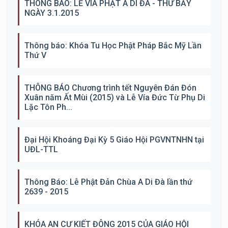
THÔNG BÁO: LỄ VÍA PHẬT A DI ĐÀ - THỨ BẢY
NGÀY 3.1.2015
Thông báo: Khóa Tu Học Phật Pháp Bắc Mỹ Lần
Thứ V
THÔNG BÁO Chương trình tết Nguyên Đán Đón
Xuân năm Ất Mùi (2015) và Lễ Vía Đức Từ Phụ Di
Lặc Tôn Ph...
Đại Hội Khoáng Đại Kỳ 5 Giáo Hội PGVNTNHN tại
UĐL-TTL
Thông Báo: Lễ Phật Đản Chùa A Di Đà lần thứ
2639 - 2015
KHÓA AN CƯ KIẾT ĐÔNG 2015 CỦA GIÁO HỘI