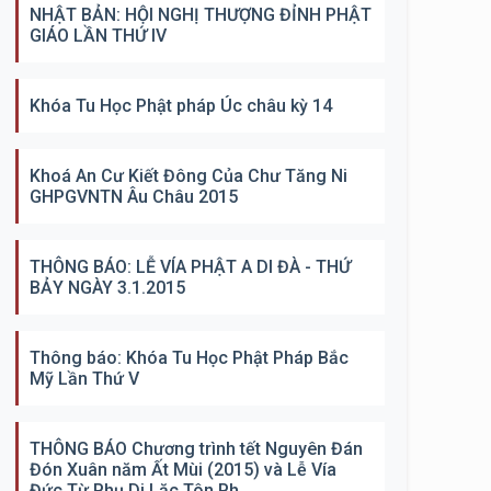
NHẬT BẢN: HỘI NGHỊ THƯỢNG ĐỈNH PHẬT
GIÁO LẦN THỨ IV
Khóa Tu Học Phật pháp Úc châu kỳ 14
Khoá An Cư Kiết Đông Của Chư Tăng Ni
GHPGVNTN Âu Châu 2015
THÔNG BÁO: LỄ VÍA PHẬT A DI ĐÀ - THỨ
BẢY NGÀY 3.1.2015
Thông báo: Khóa Tu Học Phật Pháp Bắc
Mỹ Lần Thứ V
THÔNG BÁO Chương trình tết Nguyên Đán
Đón Xuân năm Ất Mùi (2015) và Lễ Vía
Đức Từ Phụ Di Lặc Tôn Ph...