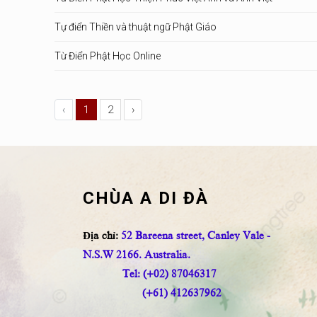
Tự điển Thiền và thuật ngữ Phật Giáo
Từ Điển Phật Học Online
‹
1
2
›
CHÙA A DI ĐÀ
Địa chỉ:
52 Bareena street, Canley Vale -
N.S.W 2166. Australia.
Tel: (+02) 87046317
(+61) 412637962