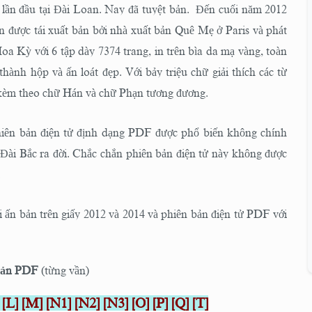
 lần đầu tại Đài Loan. Nay đã tuyệt bản. Đến cuối năm 2012
ển được tái xuất bản bởi nhà xuất bản Quê Mẹ ở Paris và phát
oa Kỳ với 6 tập dày 7374 trang, in trên bìa da mạ vàng, toàn
thành hộp và ấn loát đẹp. Với bảy triệu chữ giải thích các từ
kèm theo chữ Hán và chữ Phạn tương đương.
iên bản điện tử định dạng PDF được phổ biến không chính
i Đài Bắc ra đời. Chắc chắn phiên bản điện tử này không được
.
i ấn bản trên giấy 2012 và 2014 và phiên bản điện tử PDF với
bản PDF
(từng vần)
[
L
]
[
M
]
[
N
1]
[
N
2]
[
N
3]
[
O
]
[
P
]
[
Q
]
[
T
]