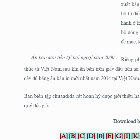
xuất bản
bộ tự đi
hành ở H
bộ đóng 
đề mục, 
Ấn bản đầu tiên tại hải ngoại năm 2000
Riêng ph
thức từ Việt Nam sau khi ấn bản trên giấy đầu tiên tạ
đầy đủ bằng ấn bản in mới nhất năm 2014 tại Việt Nam
Ban biên tập chuaadida rất hoan hỷ được giới thiệu ha
quý độc giả.
Download 
[
A
]
[
B
]
[
C
]
[
D
]
[
Đ
]
[
E
]
[
G
]
[
I
]
[
K
]