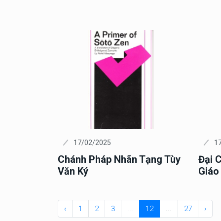
17/02/2025
1
Chánh Pháp Nhãn Tạng Tùy
Đại 
Văn Ký
Giáo
‹
1
2
3
...
12
...
27
›