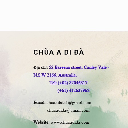
CHÙA A DI ĐÀ
Địa chỉ:
52 Bareena street, Canley Vale -
N.S.W 2166. Australia.
Tel: (+02) 87046317
(+61) 412637962
Email:
chuaadida1@gmail.com
chuaadida@ymail.com
Website:
www.chuaadida.com