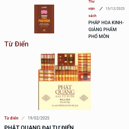
Thư
15/12/2025
viện
sách
PHÁP HOA KINH-
GIẢNG PHẨM
PHỔ MÔN
Từ Điển
Từ điển
19/02/2025
Từ Điển Phật Học Online