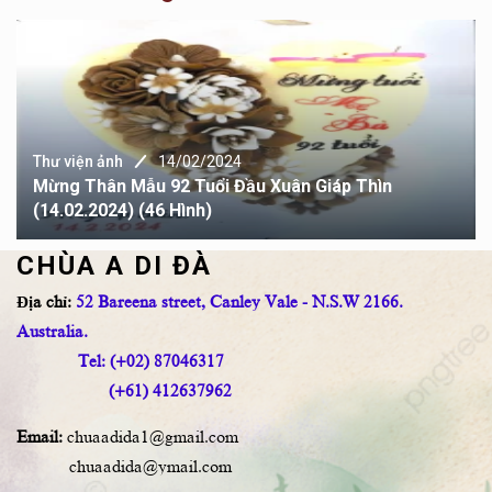
Thư viện ảnh
10/09/2023
ĐẠI LỄ VU LAN TẠI CHÙA A DI ĐÀ PL.2567
(10.09.2023) (68 Hình)
CHÙA A DI ĐÀ
Địa chỉ:
52 Bareena street, Canley Vale - N.S.W 2166.
Australia.
Tel: (+02) 87046317
(+61) 412637962
Email:
chuaadida1@gmail.com
chuaadida@ymail.com