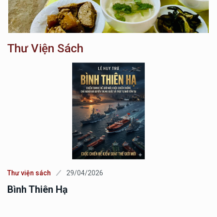
Thư Viện Sách
Thư viện sách
15/03/2026
LĂNG NGHIÊM CHÚ ( TẬP 1 VÀ TẬP 2 )-
GIẢNG GIẢI TRỌN BỘ