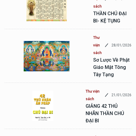
sách
THẦN CHÚ ĐẠI
BI- KỆ TỤNG
Thư
28/01/2026
viện
sách
Sơ Lược Về Phật
Giáo Mật Tông
Tây Tạng
Thư viện
21/01/2026
sách
GIẢNG 42 THỦ
NHÃN THẦN CHÚ
ĐẠI BI