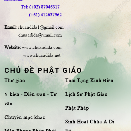
Tel: (+02) 87046317
(+61) 412637962
Email:
chuaadida1@gmail.com
chuaadida@ymail.com
Website:
www.chuaadida.com
www.chuaadida.net
CHỦ ĐỀ PHẬT GIÁO
Thư giãn
Tam Tạng Kinh Điển
Ý kiến - Diễn Đàn - Tư
Lịch Sử Phật Giáo
vấn
Phật Pháp
Chuyên mục khác
Sinh Hoạt Chùa A Di