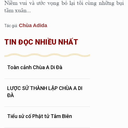
Niềm vui và ước vọng bỏ lại tôi cùng những bụi
tầm xuân...
Chùa Adida
Tác giả:
TIN ĐỌC NHIỀU NHẤT
Toàn cảnh Chùa A Di Đà
LƯỢC SỬ THÀNH LẬP CHÙA A DI
ĐÀ
Tiểu sử cố Phật tử Tâm Biên