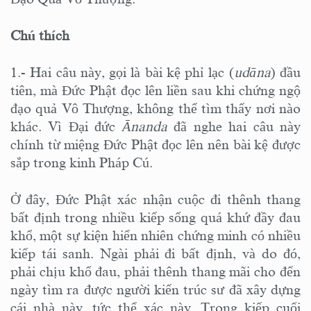
Chú thích
1.- Hai câu này, gọi là bài kệ phỉ lạc (
udāna
) đầu
tiên, mà Ðức Phật đọc lên liền sau khi chứng ngộ
đạo quả Vô Thượng, không thể tìm thấy nơi nào
khác. Vì Ðại đức
Ānanda
đã nghe hai câu này
chính từ miệng Ðức Phật đọc lên nên bài kệ được
sắp trong kinh Pháp Cú.
Ở đây, Ðức Phật xác nhận cuộc đi thênh thang
bất định trong nhiều kiếp sống quá khứ đầy đau
khổ, một sự kiện hiển nhiên chứng minh có nhiều
kiếp tái sanh. Ngài phải đi bất định, và do đó,
phải chịu khổ đau, phải thênh thang mãi cho đến
ngày tìm ra được người kiến trúc sư đã xây dựng
cái nhà này, tức thể xác này. Trong kiếp cuối