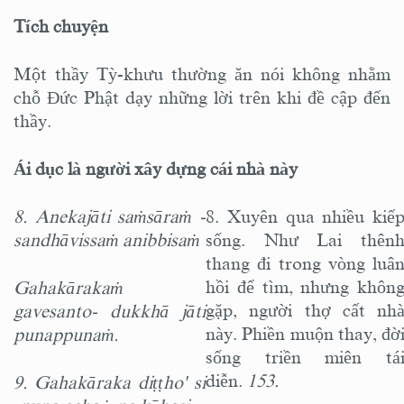
Tích chuyện
Một thầy Tỳ-khưu thường ăn nói không nhằm
chỗ Ðức Phật dạy những lời trên khi đề cập đến
thầy.
Ái dục là người xây dựng cái nhà này
8. Anekajāti saṁsāraṁ -
8. Xuyên qua nhiều kiế
sandhāvissaṁ anibbisaṁ
sống. Như Lai thên
thang đi trong vòng luâ
hồi để tìm, nhưng khôn
Gahakārakaṁ
gặp, người thợ cất nh
gavesanto- dukkhā jāti
này. Phiền muộn thay, đờ
punappunaṁ.
sống triền miên tá
diễn.
153.
9. Gahakāraka diṭṭho' si