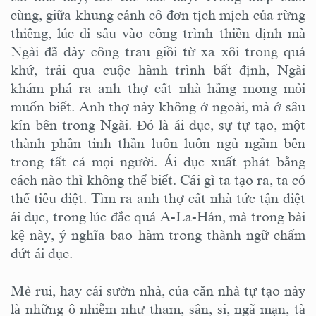
cùng, giữa khung cảnh cô đơn tịch mịch của rừng
thiêng, lúc đi sâu vào công trình thiền định mà
Ngài đã dày công trau giồi từ xa xôi trong quá
khứ, trải qua cuộc hành trình bất định, Ngài
khám phá ra anh thợ cất nhà hằng mong mỏi
muốn biết. Anh thợ này không ở ngoài, mà ở sâu
kín bên trong Ngài. Ðó là ái dục, sự tự tạo, một
thành phần tinh thần luôn luôn ngủ ngầm bên
trong tất cả mọi người. Ái dục xuất phát bằng
cách nào thì không thể biết. Cái gì ta tạo ra, ta có
thể tiêu diệt. Tìm ra anh thợ cất nhà tức tận diệt
ái dục, trong lúc đắc quả A-La-Hán, mà trong bài
kệ này, ý nghĩa bao hàm trong thành ngữ chấm
dứt ái dục.
Mè rui, hay cái sườn nhà, của căn nhà tự tạo này
là những ô nhiễm như tham, sân, si, ngã mạn, tà