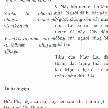
-puna gehaṁ na kāhasi
9. Này hỡi người thợ là
nhà! Người đã bị bắt gặp
Sabbā te phāsukā
Ngươi không còn cất nh
bhaggā -gahakūṭaṁ
nữa. Tất cả rui mè củ
visaṅkhitaṁ
ngươi đã gãy. Cây đò
dông của ngươi cũng b
Visaṅkhāragataṁ cittaṁ
phá tan.
-taṇhānaṁ khayam
ajjhagā
Tâm của Như Lai đ
thành đạt trạng thái v
lậu. Mọi ái dục đã hoà
toàn chấm dứt.
154.
Tích chuyện
Ðức Phật đọc câu kệ này liền sau khi thành đạt
Ðạo Quả Vô Thượng.