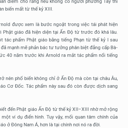
ỏ quan điểm cho rằng nếu không có người phương Tây thì
n biến mất từ thế kỷ XIII.
nold được xem là bước ngoặt trong việc tái phát hiện
i Phật giáo đã hiện diện tại Ấn Độ từ trước đó khá lâu.
t tác phẩm Phật giáo bằng tiếng Phạn từ thế kỷ I sau
 đã mạnh mẽ phản bác tư tưởng phân biệt đẳng cấp Bà-
tức 40 năm trước khi Arnold ra mắt tác phẩm nổi tiếng
rở nên phổ biến không chỉ ở Ấn Độ mà còn tại châu Âu,
n giáo Cơ Đốc. Tác phẩm này sau đó còn được dịch sang
ết đến Phật giáo Ấn Độ từ thế kỷ XII–XIII nhờ mở rộng
 một ví dụ điển hình. Tuy vậy, mối quan tâm chính của
áo ở Đông Nam Á, hơn là tại chính nơi nó ra đời.