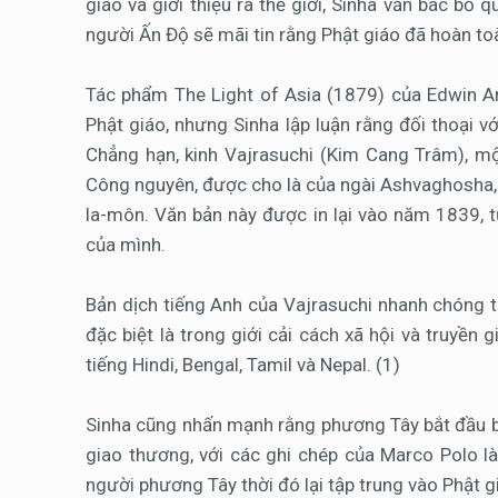
giáo và giới thiệu ra thế giới, Sinha vẫn bác b
người Ấn Độ sẽ mãi tin rằng Phật giáo đã hoàn toà
Tác phẩm The Light of Asia (1879) của Edwin Ar
Phật giáo, nhưng Sinha lập luận rằng đối thoại vớ
Chẳng hạn, kinh Vajrasuchi (Kim Cang Trâm), mộ
Công nguyên, được cho là của ngài Ashvaghosha,
la-môn. Văn bản này được in lại vào năm 1839, 
của mình.
Bản dịch tiếng Anh của Vajrasuchi nhanh chóng t
đặc biệt là trong giới cải cách xã hội và truyề
tiếng Hindi, Bengal, Tamil và Nepal. (1)
Sinha cũng nhấn mạnh rằng phương Tây bắt đầu bi
giao thương, với các ghi chép của Marco Polo là
người phương Tây thời đó lại tập trung vào Phật gi