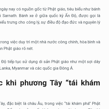
ngày nay có nguồn gốc từ Phật giáo, tiêu biểu như bánh
i Sarnath. Bánh xe ở giữa quốc kỳ Ấn Độ, được gọi là
biểu trưng cho công lý, sự điều độ đạo đức và nguyên lý
rong việc duy trì một nhà nước công chính, hòa bình và
n Phật giáo rõ nét.
Ấn Độ tiếp tục sử dụng di sản Phật giáo như một sợi dây
i Lanka, Myanmar và các quốc gia Đông Á.
ớc khi phương Tây “tái khám
y, đặc biệt là châu Âu, trong việc “tái khám phá” Phật