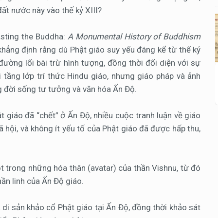
ất nước này vào thế kỷ XIII?
asting the Buddha:
A Monumental History of Buddhism
khẳng định rằng dù Phật giáo suy yếu đáng kể từ thế kỷ
đường lối bài trừ hình tượng, đồng thời đối diện với sự
tầng lớp trí thức Hindu giáo, nhưng giáo pháp và ảnh
g đời sống tư tưởng và văn hóa Ấn Độ.
t giáo đã “chết” ở Ấn Độ, nhiều cuộc tranh luận về giáo
 hội, và không ít yếu tố của Phật giáo đã được hấp thu,
t trong những hóa thân (avatar) của thần Vishnu, từ đó
ần linh của Ấn Độ giáo.
 di sản khảo cổ Phật giáo tại Ấn Độ, đồng thời khảo sát