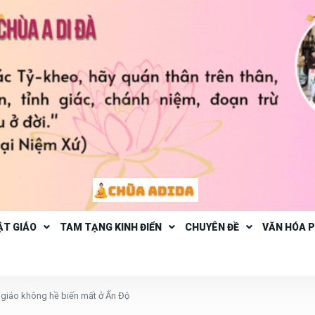
ẬT GIÁO
TAM TẠNG KINH ĐIỂN
CHUYÊN ĐỀ
VĂN HÓA 
 giáo không hề biến mất ở Ấn Độ