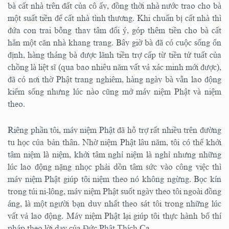
bà cất nhà trên đất của cô ấy, đồng thời nhà nước trao cho bà
một suất tiền để cất nhà tình thương. Khi chuẩn bị cất nhà thì
đứa con trai bỗng thay tâm đổi ý, góp thêm tiền cho bà cất
hẳn một căn nhà khang trang. Bây giờ bà đã có cuộc sống ổn
định, hàng tháng bà được lãnh tiền trợ cấp từ tiền tử tuất của
chồng là liệt sĩ (qua bao nhiêu năm vất vả xác minh mới được),
đã có nơi thờ Phật trang nghiêm, hàng ngày bà vẫn lao động
kiếm sống nhưng lúc nào cũng mở máy niệm Phật và niệm
theo.
Riêng phần tôi, máy niệm Phật đã hỗ trợ rất nhiều trên đường
tu học của bản thân. Nhờ niệm Phật lâu năm, tôi có thể khởi
tâm niệm là niệm, khởi tâm nghỉ niệm là nghỉ nhưng những
lúc lao động nặng nhọc phải dồn tâm sức vào công việc thì
máy niệm Phật giúp tôi niệm theo nó không ngừng. Bọc kín
trong túi ni-lông, máy niệm Phật suốt ngày theo tôi ngoài đồng
áng, là một người bạn duy nhất theo sát tôi trong những lúc
vất vả lao động. Máy niệm Phật lại giúp tôi thực hành bố thí
pháp theo lời dạy của Đức Phật Thích Ca.