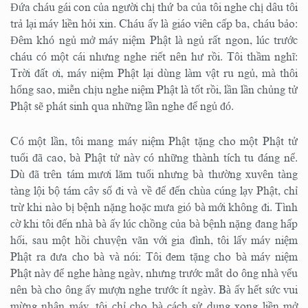
Đứa cháu gái con của người chị thứ ba của tôi nghe chị dâu tôi
trả lại máy liền hỏi xin. Cháu ấy là giáo viên cấp ba, cháu bảo:
Đêm khó ngủ mở máy niệm Phật là ngủ rất ngon, lúc trước
cháu có một cái nhưng nghe riết nên hư rồi. Tôi thầm nghĩ:
Trời đất ơi, máy niệm Phật lại dùng làm vật ru ngủ, mà thôi
hổng sao, miễn chịu nghe niệm Phật là tốt rồi, lần lần chủng tử
Phật sẽ phát sinh qua những lần nghe để ngủ đó.
Có một lần, tôi mang máy niệm Phật tặng cho một Phật tử
tuổi đã cao, bà Phật tử này có những thành tích tu đáng nể.
Dù đã trên tám mươi lăm tuổi nhưng bà thường xuyên tàng
tàng lội bộ tám cây số đi và về để đến chùa cúng lạy Phật, chỉ
trừ khi nào bị bệnh nặng hoặc mưa gió bà mới không đi. Tình
cờ khi tôi đến nhà bà ấy lúc chồng của bà bệnh nặng đang hấp
hối, sau một hồi chuyện vãn với gia đình, tôi lấy máy niệm
Phật ra đưa cho bà và nói: Tôi đem tặng cho bà máy niệm
Phật này để nghe hàng ngày, nhưng trước mắt do ông nhà yếu
nên bà cho ông ấy mượn nghe trước ít ngày. Bà ấy hết sức vui
mừng nhận máy, tôi chỉ cho bà cách sử dụng xong liền mở