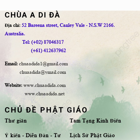
CHÙA A DI ĐÀ
Địa chỉ:
52 Bareena street, Canley Vale - N.S.W 2166.
Australia.
Tel: (+02) 87046317
(+61) 412637962
Email:
chuaadida1@gmail.com
chuaadida@ymail.com
Website:
www.chuaadida.com
www.chuaadida.net
CHỦ ĐỀ PHẬT GIÁO
Thư giãn
Tam Tạng Kinh Điển
Ý kiến - Diễn Đàn - Tư
Lịch Sử Phật Giáo