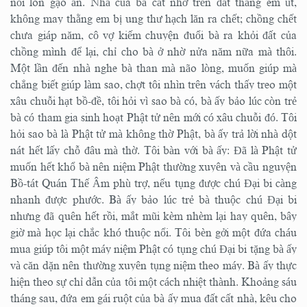
nổi lon gạo ăn. Nhà của bà cất nhờ trên đất thằng em út,
không may thằng em bị ung thư hạch lăn ra chết; chồng chết
chưa giáp năm, cô vợ kiếm chuyện đuổi bà ra khỏi đất của
chồng mình để lại, chỉ cho bà ở nhờ nửa năm nữa mà thôi.
Một lần đến nhà nghe bà than mà não lòng, muốn giúp mà
chẳng biết giúp làm sao, chợt tôi nhìn trên vách thấy treo một
xâu chuỗi hạt bồ-đề, tôi hỏi vì sao bà có, bà ấy bảo lúc còn trẻ
bà có tham gia sinh hoạt Phật tử nên mới có xâu chuỗi đó. Tôi
hỏi sao bà là Phật tử mà không thờ Phật, bà ấy trả lời nhà dột
nát hết lấy chỗ đâu mà thờ. Tôi bàn với bà ấy: Đã là Phật tử
muốn hết khổ bà nên niệm Phật thường xuyên và cầu nguyện
Bồ-tát Quán Thế Âm phù trợ, nếu tụng được chú Đại bi càng
nhanh được phước. Bà ấy bảo lúc trẻ bà thuộc chú Đại bi
nhưng đã quên hết rồi, mắt mũi kèm nhèm lại hay quên, bây
giờ mà học lại chắc khó thuộc nổi. Tôi bèn gởi một đứa cháu
mua giúp tôi một máy niệm Phật có tụng chú Đại bi tặng bà ấy
và căn dặn nên thường xuyên tụng niệm theo máy. Bà ấy thực
hiện theo sự chỉ dẫn của tôi một cách nhiệt thành. Khoảng sáu
tháng sau, đứa em gái ruột của bà ấy mua đất cất nhà, kêu cho