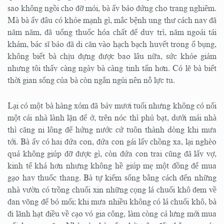
sao không ngồi cho đỡ mỏi, bà ấy bảo đứng cho trang nghiêm.
Mà bà ấy đâu có khỏe mạnh gì, mắc bệnh ung thư cách nay đã
năm năm, đã uống thuốc hóa chất để duy trì, năm ngoái tái
khám, bác sĩ bảo đã di căn vào hạch bạch huyết trong ổ bụng,
không biết bà chịu đựng được bao lâu nữa, sức khỏe giảm
nhưng tôi thấy càng ngày bà càng tinh tấn hơn. Có lẽ bà biết
thời gian sống của bà còn ngắn ngủi nên nỗ lực tu.
Lại có một bà hàng xóm đã bảy mươi tuổi nhưng không có nổi
một cái nhà lành lặn để ở, trên nóc thì phủ bạt, dưới mái nhà
thì căng ni lông để hứng nước cứ tuôn thành dòng khi mưa
tới. Bà ấy có hai đứa con, đứa con gái lấy chồng xa, lại nghèo
quá không giúp đỡ được gì, còn đứa con trai cũng đã lấy vợ,
kinh tế khá hơn nhưng không hề giúp mẹ một đồng để mua
gạo hay thuốc thang. Bà tự kiếm sống bằng cách đến những
nhà vườn có trồng chuối xin những cọng lá chuối khô đem về
đan võng để bỏ mối; khi mưa nhiều không có lá chuối khô, bà
đi lãnh hạt điều về cạo vỏ gia công, làm còng cả lưng mới mua