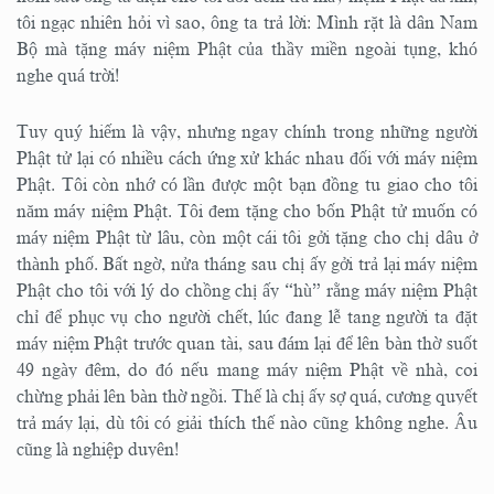
tôi ngạc nhiên hỏi vì sao, ông ta trả lời: Mình rặt là dân Nam
Bộ mà tặng máy niệm Phật của thầy miền ngoài tụng, khó
nghe quá trời!
Tuy quý hiếm là vậy, nhưng ngay chính trong những người
Phật tử lại có nhiều cách ứng xử khác nhau đối với máy niệm
Phật. Tôi còn nhớ có lần được một bạn đồng tu giao cho tôi
năm máy niệm Phật. Tôi đem tặng cho bốn Phật tử muốn có
máy niệm Phật từ lâu, còn một cái tôi gởi tặng cho chị dâu ở
thành phố. Bất ngờ, nửa tháng sau chị ấy gởi trả lại máy niệm
Phật cho tôi với lý do chồng chị ấy “hù” rằng máy niệm Phật
chỉ để phục vụ cho người chết, lúc đang lễ tang người ta đặt
máy niệm Phật trước quan tài, sau đám lại để lên bàn thờ suốt
49 ngày đêm, do đó nếu mang máy niệm Phật về nhà, coi
chừng phải lên bàn thờ ngồi. Thế là chị ấy sợ quá, cương quyết
trả máy lại, dù tôi có giải thích thế nào cũng không nghe. Âu
cũng là nghiệp duyên!