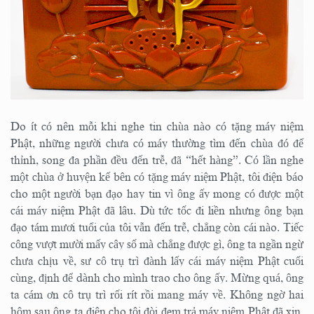
Do ít có nên mỗi khi nghe tin chùa nào có tặng máy niệm
Phật, những người chưa có máy thường tìm đến chùa đó để
thỉnh, song đa phần đều đến trễ, đã “hết hàng”. Có lần nghe
một chùa ở huyện kế bên có tặng máy niệm Phật, tôi điện báo
cho một người bạn đạo hay tin vì ông ấy mong có được một
cái máy niệm Phật đã lâu. Dù tức tốc đi liền nhưng ông bạn
đạo tám mươi tuổi của tôi vẫn đến trễ, chẳng còn cái nào. Tiếc
công vượt mười mấy cây số mà chẳng được gì, ông ta ngần ngừ
chưa chịu về, sư cô trụ trì đành lấy cái máy niệm Phật cuối
cùng, định để dành cho mình trao cho ông ấy. Mừng quá, ông
ta cám ơn cô trụ trì rối rít rồi mang máy về. Không ngờ hai
hôm sau ông ta điện cho tôi đòi đem trả máy niệm Phật đã xin,