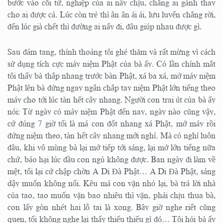
bước vào cõi tử, nghiệp của ai nấy chịu, chẳng ai gánh thay
cho ai được cả. Lúc còn trẻ thì ân ân ái ái, lưu luyến chẳng rời,
đến lúc già chết thì đường ai nấy đi, đâu giúp nhau được gì.
Sau đám tang, thỉnh thoảng tôi ghé thăm và rất mừng vì cách
sử dụng tích cực máy niệm Phật của bà ấy. Có lần chính mắt
tôi thấy bà thắp nhang trước bàn Phật, xá ba xá, mở máy niệm
Phật lên bà đứng ngay ngắn chắp tay niệm Phật lớn tiếng theo
máy cho tới lúc tàn hết cây nhang. Người con trai út của bà ấy
nói: Từ ngày có máy niệm Phật đến nay, ngày nào cũng vậy,
cứ đúng 7 giờ tối là má con đốt nhang xá Phật, mở máy rồi
đứng niệm theo, tàn hết cây nhang mới nghỉ. Mà có nghỉ luôn
đâu, khi vô mùng bà lại mở tiếp tới sáng, lại mở lớn tiếng nữa
chứ, báo hại lúc đầu con ngủ không được. Ban ngày đi làm về
mệt, tối lại cứ chập chờn A Di Đà Phật… A Di Đà Phật, sáng
dậy muốn không nổi. Kêu má con vặn nhỏ lại, bà trả lời nhà
của tao, tao muốn vặn bao nhiêu thì vặn, phải chịu thua bà,
con lấy gòn nhét hai lỗ tai là xong. Bây giờ nghe riết cũng
quen, tối không nghe lại thấy thiếu thiếu gì đó… Tôi hỏi bà ấy