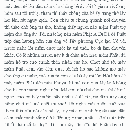
máy đem để lên đầu nằm của chồng bà ấy rồi từ giã ra về. Sáng
hôm sau tôi trở lại thăm thì thấy chồng của bà ấy đang thở lấy
hơi lên, rất nguy kịch. Con cháu tụ chung quanh nói chuyện
thì thào chờ ông tắt thở, không thấy người nào niệm Phật trợ
niệm cho ông ấy. Tôi nhắc họ nên niệm Phật A Di Đà để Phật
tiếp dẫn hương hồn của ông về Tây phương Cực lạc. Có vài
người nghe lời niệm được một lát thì thôi, bỏ đi làm chuyện
khác. Có lẽ những người này ít đi chùa nên ngại niệm Phật, dù
niệm hỗ trợ cho chính thân nhân của họ. Chợt nhớ tới máy
niệm Phật đem vào đêm qua, tôi hỏi họ sao không mở máy
cho ông cụ nghe, một người con của bà ấy trả lời: Hồi hôm để
máy niệm Phật đến nửa khuya thì má con qua lấy lại không
cho ba con mượn nghe nữa. Má con nói chú cho má thì để má
nghe, cho ba bây mượn bấy nhiêu là đủ rồi, rủi đêm nay ổng
hổng chết mà má chết thì sao! Tôi nghe vừa buồn cười vừa
thấm thía câu nói của bà ấy, tuy mộc mạc nhưng sâu sắc, đâu
có ai chắc mình sống được đến ngày mai, nhất là ở cái tuổi trên
“thất thập cổ lai hy”. Tôi lại thấy tâm đắc lời Phật dạy khi