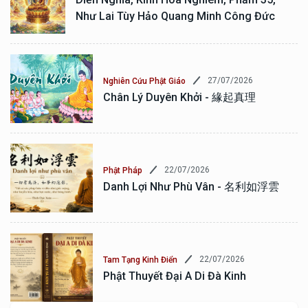
Như Lai Tùy Hảo Quang Minh Công Đức
27/07/2026
Nghiên Cứu Phật Giáo
Chân Lý Duyên Khởi - 緣起真理
22/07/2026
Phật Pháp
Danh Lợi Như Phù Vân - 名利如浮雲
22/07/2026
Tam Tạng Kinh Điển
Phật Thuyết Đại A Di Đà Kinh