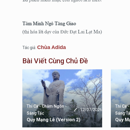
Ba phần nhẫn nhục con người nên theo!
Tâm Minh Ngô Tằng Giao
(thi hóa lời dạy của Đức Đạt Lai Lạt Ma)
Chùa Adida
Tác giả:
Bài Viết Cùng Chủ Đề
Thi Ca - Châm Ngôn -
Thi Ca 
07/2026
12/07/2026
Sáng Tác
Sáng T
Quy Mạng Lễ (version 2)
Quy Mạ