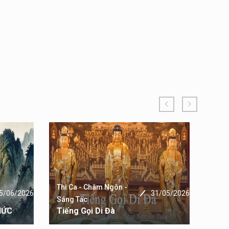
Thi Ca - Châm Ngôn -
Thi 
5/06/2026
31/05/2026
Sáng Tác
Sáng
HỨC
Tiếng Gọi Di Đà
LÒN