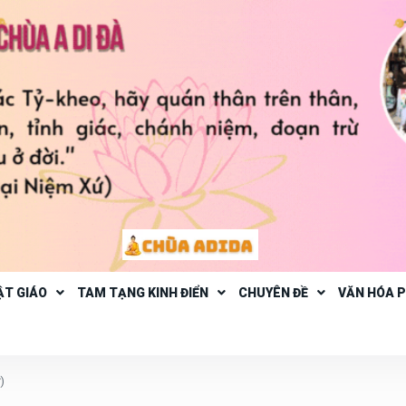
ẬT GIÁO
TAM TẠNG KINH ĐIỂN
CHUYÊN ĐỀ
VĂN HÓA 
)