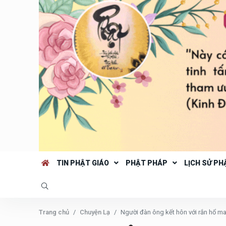
TIN PHẬT GIÁO
PHẬT PHÁP
LỊCH SỬ PH
Trang chủ
Chuyện Lạ
Người đàn ông kết hôn với rắn hổ man