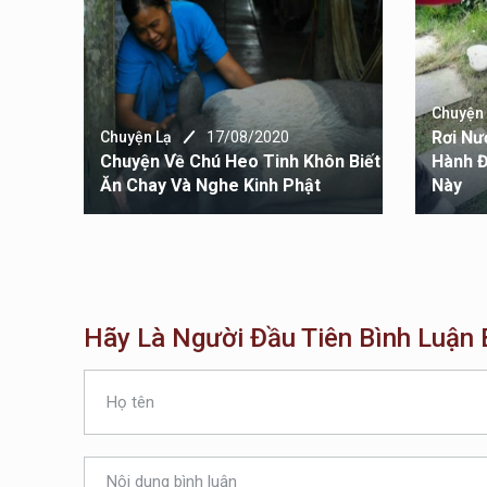
Chuyện
Rơi Nư
Chuyện Lạ
17/08/2020
iải
Chuyện Về Chú Heo Tinh Khôn Biết
Hành Đ
Ăn Chay Và Nghe Kinh Phật
Này
Hãy Là Người Đầu Tiên Bình Luận B