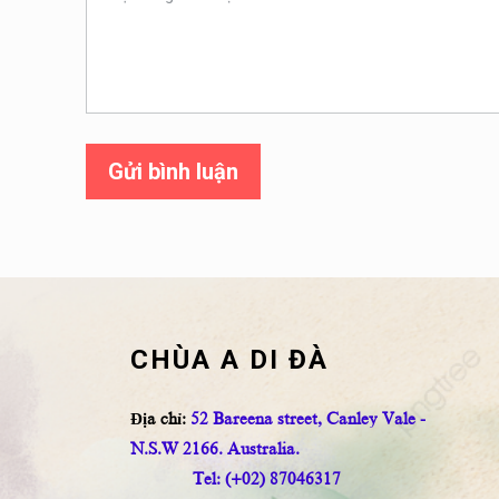
Gửi bình luận
CHÙA A DI ĐÀ
Địa chỉ:
52 Bareena street, Canley Vale -
N.S.W 2166. Australia.
Tel: (+02) 87046317