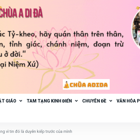
ẬT GIÁO
TAM TẠNG KINH ĐIỂN
CHUYÊN ĐỀ
VĂN HÓA 
g vì tin đó là duyên kiếp trước của mình