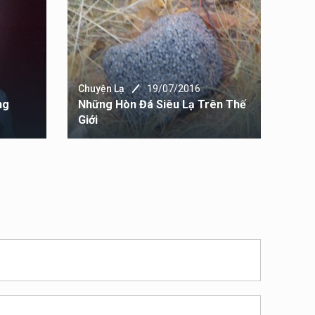
Chuyện Lạ
19/07/2016
Chuy
ng
Những Hòn Đá Siêu Lạ Trên Thế
Heo
Giới
Cứu