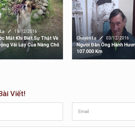
 Lạ
19/12/2016
ớc Mắt Khi Biết Sự Thật Về
Chuyện Lạ
03/12/2016
ộng Vái Lạy Của Nàng Chó
Người Đàn Ông Hành Hươ
107.000 Km
ài Viết!