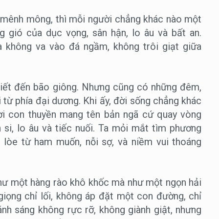
 mênh mông, thì mỗi người chẳng khác nào một
 gió của dục vọng, sân hận, lo âu và bất an.
ta không va vào đá ngầm, không trôi giạt giữa
biết đến bão giông. Nhưng cũng có những đêm,
 từ phía đại dương. Khi ấy, đời sống chẳng khác
nơi con thuyền mang tên bản ngã cứ quay vòng
si, lo âu và tiếc nuối. Ta mỏi mắt tìm phương
 lòe từ ham muốn, nỗi sợ, và niềm vui thoáng
 như một hàng rào khô khốc mà như một ngọn hải
giọng chỉ lối, không áp đặt một con đường, chỉ
ánh sáng không rực rỡ, không giành giật, nhưng