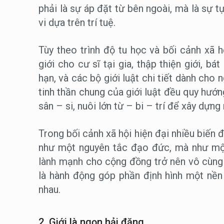
phải là sự áp đặt từ bên ngoài, mà là sự 
vi dựa trên trí tuệ.
Tùy theo trình độ tu học và bối cảnh xã h
giới cho cư sĩ tại gia, thập thiện giới, bá
hạn, và các bộ giới luật chi tiết dành cho 
tinh thần chung của giới luật đều quy hướ
sân – si, nuôi lớn từ – bi – trí để xây dựng
Trong bối cảnh xã hội hiện đại nhiều biến độ
như một nguyên tắc đạo đức, mà như một
lành mạnh cho cộng đồng trở nên vô cùng c
là hành động góp phần định hình một nền
nhau.
2. Giới là ngọn hải đăng