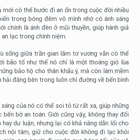
ả mới có thể bước đi an ổn trong cuộc đời nhiều
 biển trong bóng đêm vô mình nhờ có ánh sáng
i chính là ánh đèn ở mũi thuyền, giúp hành giả
an lạc trong chính niệm.
dù sống giữa trần gian lắm tơ vương vẫn có thể
i bão tố như thể nó chỉ là một thoáng gió lùa
 những bảo hộ cho thân khẩu ý, mà còn làm mềm
n hải đăng bên trong luôn chỉ đường về bến bình
sáng của nó có thể soi tỏ từ rất xa, giúp những
 bến bờ an toàn. Giới cũng vậy, không thay đổi
 hay dư luận, nhưng lại có khả năng dẫn lối cho
h nội tâm, giữ cho cuộc đời không đi lạc khỏi