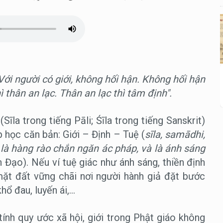
Với người có giới, không hối hận. Không hối hận
ì thân an lạc. Thân an lạc thì tâm định".
Sīla trong tiếng Pāli; Śīla trong tiếng Sanskrit)
 học căn bản: Giới – Định – Tuệ (
sīla, samādhi,
, là hàng rào chắn ngăn ác pháp, và là ánh sáng
 Đạo). Nếu ví tuệ giác như ánh sáng, thiền định
 mặt đất vững chãi nơi người hành giả đặt bước
 đau, luyến ái,...
nh quy ước xã hội, giới trong Phật giáo không