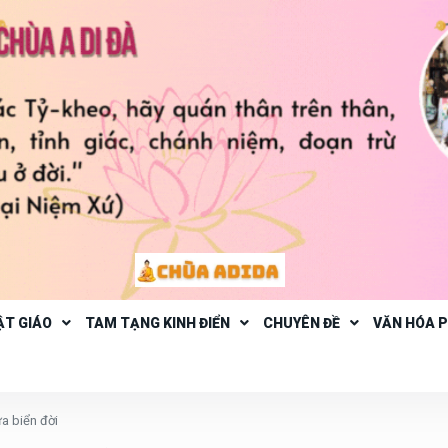
ẬT GIÁO
TAM TẠNG KINH ĐIỂN
CHUYÊN ĐỀ
VĂN HÓA 
ữa biển đời