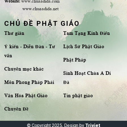
Website:
www.chuaadida.com
www.chuaadida.net
CHỦ ĐỀ PHẬT GIÁO
Thư giãn
Tam Tạng Kinh Điển
Ý kiến - Diễn Đàn - Tư
Lịch Sử Phật Giáo
vấn
Phật Pháp
Chuyên mục khác
Sinh Hoạt Chùa A Di
Môn Phong Pháp Phái
Đà
Văn Hóa Phật Giáo
Tin phật giáo
Chuyên Đề
© Copyright 2025, Design by
Triviet