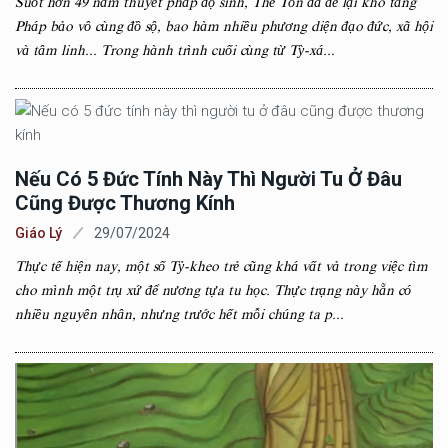
Suốt hơn 49 năm thuyết pháp độ sinh, Thế Tôn đã để lại kho tàng
Pháp bảo vô cùng đồ sộ, bao hàm nhiều phương diện đạo đức, xã hội
và tâm linh... Trong hành trình cuối cùng từ Tỳ-xá...
Nếu Có 5 Đức Tính Này Thì Người Tu Ở Đâu
Cũng Được Thương Kính
Giáo Lý
29/07/2024
Thực tế hiện nay, một số Tỷ-kheo trẻ cũng khá vất vả trong việc tìm
cho mình một trụ xứ để nương tựa tu học. Thực trạng này hẵn có
nhiều nguyên nhân, nhưng trước hết mỗi chúng ta p...