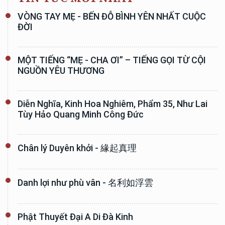
VÒNG TAY MẸ - BẾN ĐỖ BÌNH YÊN NHẤT CUỘC
ĐỜI
MỘT TIẾNG “MẸ - CHA ƠI” – TIẾNG GỌI TỪ CỘI
NGUỒN YÊU THƯƠNG
Diễn Nghĩa, Kinh Hoa Nghiêm, Phẩm 35, Như Lai
Tùy Hảo Quang Minh Công Đức
Chân lý Duyên khởi - 緣起真理
Danh lợi như phù vân - 名利如浮雲
Phật Thuyết Đại A Di Đà Kinh