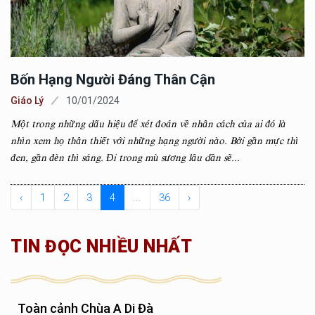
Bốn Hạng Người Đáng Thân Cận
Giáo Lý
10/01/2024
Một trong những dấu hiệu để xét đoán về nhân cách của ai đó là
nhìn xem họ thân thiết với những hạng người nào. Bởi gần mực thì
đen, gần đèn thì sáng. Đi trong mù sương lâu dần sẽ...
‹
1
2
3
4
...
36
›
TIN ĐỌC NHIỀU NHẤT
Toàn cảnh Chùa A Di Đà