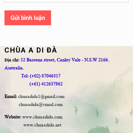
Gửi bình luận
CHÙA A DI ĐÀ
Địa chỉ:
52 Bareena street, Canley Vale - N.S.W 2166.
Australia.
Tel: (+02) 87046317
(+61) 412637962
Email:
chuaadida1@gmail.com
chuaadida@ymail.com
Website:
www.chuaadida.com
www.chuaadida.net