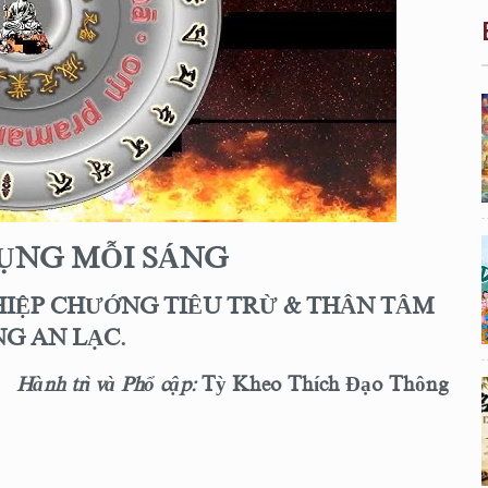
TỤNG MỖI SÁNG
IỆP CHƯỚNG TIÊU TRỪ & THÂN TÂM
G AN LẠC.
H
ành trì
và Phổ cập:
Tỳ Kheo Thích Đạo Thông