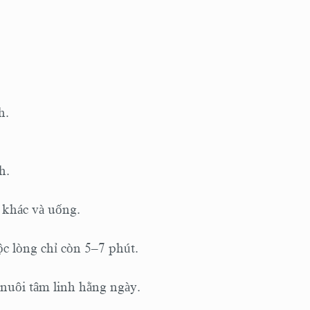
h.
h.
y khác và uống.
ộc
lòng
chỉ còn 5–7 phút.
nuôi tâm linh hằng ngày.