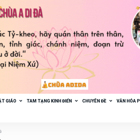
ẬT GIÁO
TAM TẠNG KINH ĐIỂN
CHUYÊN ĐỀ
VĂN HÓA 
G