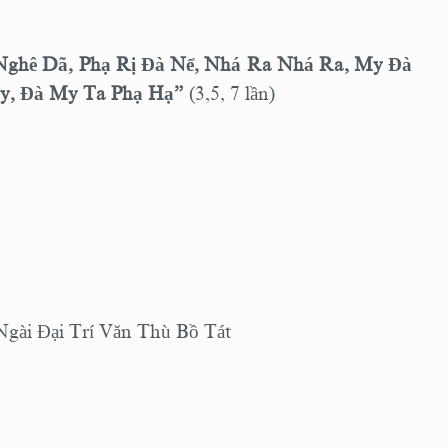
 Nghê Dã, Phạ Rị Đà Nể, Nhá Ra Nhá Ra, My Đà
 Ly, Đà My Ta Phạ Hạ”
(3,5, 7 lần)
gài Đại Trí Văn Thù Bồ Tát