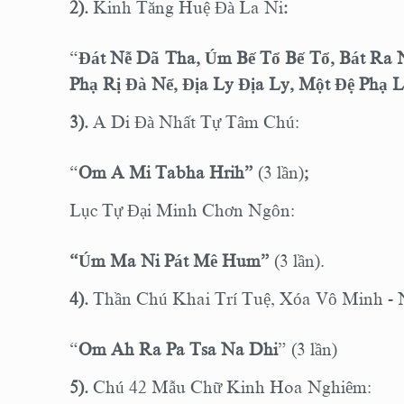
2).
Kinh Tăng Huệ Đà La Ni
:
“
Đát Nễ Dã Tha, Úm Bế Tổ Bế Tổ, Bát Ra
Phạ Rị Đà Nể, Địa Ly Địa Ly, Một Đệ Phạ
3).
A Di Đà Nhất Tự Tâm Chú
:
“
Om A Mi Tabha Hrih”
(3 lần)
;
Lục Tự Đại Minh Chơn Ngôn
:
“Úm Ma Ni Pát Mê Hum”
(3 lần).
4).
Thần Chú Khai Trí Tuệ, Xóa Vô Minh - N
“
Om Ah Ra Pa Tsa Na Dhi
” (3 lần)
5).
Chú 42 Mẫu Chữ Kinh Hoa Nghiêm: